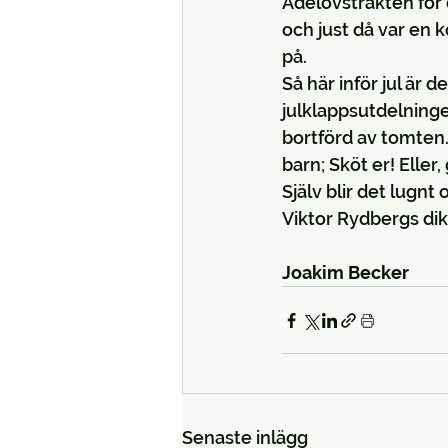
Adelövstrakten för d
och just då var en 
på.
Så här inför jul är
julklappsutdelningen
bortförd av tomten. 
barn; Sköt er! Eller,
Själv blir det lugnt
Viktor Rydbergs dik
Joakim Becker 
Senaste inlägg