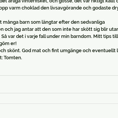
et årliga vinterfisket, och gosse, det var riktigt kall
kopp varm choklad den livsavgörande och godaste dry
 det många barn som längtar efter den sedvanliga 
 och jag antar att den som inte har skött sig blir utan
Så var det i varje fall under min barndom. Mitt tips till
 göm er!
 och skönt. God mat och fint umgänge och eventuellt ly
t: Tomten.