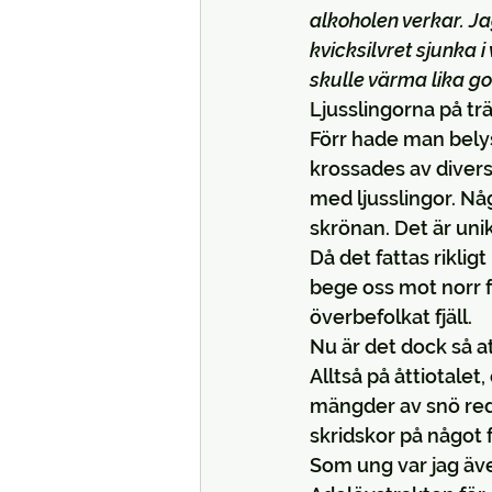
alkoholen verkar. Ja
kvicksilvret sjunka 
skulle värma lika go
Ljusslingorna på tr
Förr hade man bely
krossades av divers
med ljusslingor. Någ
skrönan. Det är unikt
Då det fattas riklig
bege oss mot norr f
överbefolkat fjäll.
Nu är det dock så a
Alltså på åttiotalet
mängder av snö reda
skridskor på något 
Som ung var jag äve