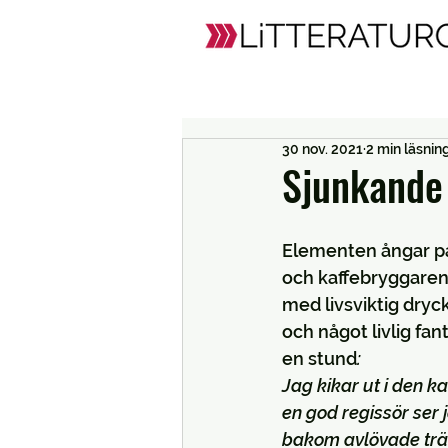
30 nov. 2021
2 min läsnin
Sjunkande 
Elementen ångar på
och kaffebryggaren 
med livsviktig dryck
och något livlig fa
en stund
: 
Jag kikar ut i den k
en god regissör ser
bakom avlövade trä