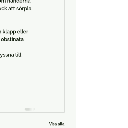
t om händerna 
ck att sörpla 
 klapp eller 
 obstinata 
ssna till 
Visa alla