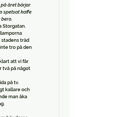
på året börjar 
p spetsat kaffe 
 bero.
a Storgatan. 
ödlamporna 
 stadens träd 
inte tro på den 
rt att vi får 
r två på något 
da på tv. 
gt kallare och 
unde man åka 
ag.