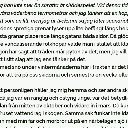
g kan inte mer än skratta åt skådespelet. Vid denna tid 
i våra väderbitna termometrar och jag tänker att en kop
tt som en filt, men jag är tveksam så jag låter scenariot
ädens spretiga grenar lyser upp lite befängt längs hel
sta granar placerade längs gatans båda sidor. Då gl
e vandaliserande folkhopar valde man i stället att klä
on har sagt att träden mår pyton av det, men jag vill 
 i sitt slag att jag ens tänker på det.
t med snö under vintermånaderna här i trakten är det kla
ör att trä på oss skidorna och semestra en vecka elle
tt personligen håller jag mig hemma och ser andra ski
, då jag var en ranglig och ostyrig unge, var det betydli
n från mitten av oktober och vidare in i mars. Då k
fruset vattendrag i skogen. Samma sak funkar inte id
n med min far och morbror ut på en närbelägen sjö i 