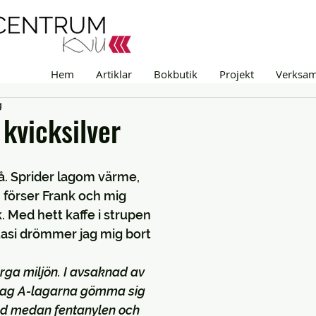
Hem
Artiklar
Bokbutik
Projekt
Verksa
g
kvicksilver
. Sprider lagom värme, 
förser Frank och mig 
. Med hett kaffe i strupen 
ntasi drömmer jag mig bort 
arga miljön. I avsaknad av 
 jag A-lagarna gömma sig 
d medan fentanylen och 