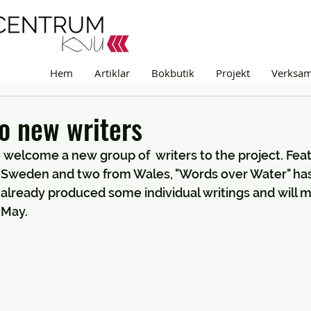
Hem
Artiklar
Bokbutik
Projekt
Verksa
o new writers
 welcome a new group of  writers to the project. Fea
Sweden and two from Wales, "Words over Water" has
already produced some individual writings and will 
 May. 