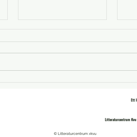
Pitch
Platsen författare-Writers of place
Ett 
Litteraturcentrum Kvu 
© Litteraturcentrum >kvu