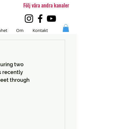
Följ våra andra kanaler
mhet
Om
Kontakt
turing two 
 recently 
meet through 