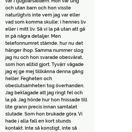
var i tjugoårsåldern. Hon var ung 
och utan barn och hon visste 
naturligtvis inte vem jag var eller 
vad som komma skulle; i hennes liv 
eller i mitt liv. Så vi la på utan att gå 
in på några detaljer. Men 
telefonnumret stämde, hur nu det 
hänger ihop. Samma nummer slog 
jag nu och hon svarade obesvärat, 
som hon alltid gjort. Tyvärr vågade 
jag ej ge mej tillkänna denna gång 
heller. Fegheten och 
obeslutsamheten tog överhanden. 
Jag beklagade att jag ringt fel och 
la på. Jag hörde hur hon fnissade till 
lite grann precis innan samtalet 
slutade. Som hon brukade göra. Vi 
hade i alla fall en kort stunds 
kontakt. Inte så konstigt, inte så 