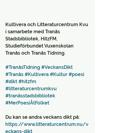
Kultivera och Litteraturcentrum Kvu 
i samarbete med Tranås 
Stadsbibliotek, HitzFM, 
Studieförbundet Vuxenskolan 
Tranås och Tranås Tidning.
#TranåsTidning
#VeckansDikt
#Tranås
#Kultivera
#Kultur
#poesi
#dikt
#hitzfm
#litteraturcentrumkvu
#tranåsstadsbibliotek
#MerPoesiÅtFolket
Du kan se andra veckans dikt på: 
https://www.litteraturcentrum.nu/v
eckans-dikt