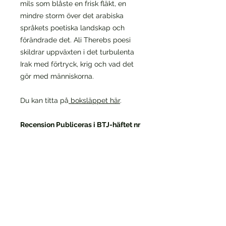
mils som blåste en frisk fläkt, en
mindre storm över det arabiska
språkets poetiska landskap och
förändrade det. Ali Therebs poesi
skildrar uppväxten i det turbulenta
Irak med förtryck, krig och vad det
gör med människorna.
Du kan titta på
boksläppet här
.
Recension Publiceras i BTJ-häftet nr
15, 2021 av Lektör Jonas Herrlin
Dikterna har översatts från arabiska
av den irakiske poeten Jasim
Mohamed. Han har vinnlagt sig om
att ligga originalet nära, och inte
försvenska för mycket. Resultatet är
mycket lyckat. Språkdräkten är