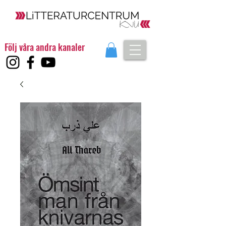
Följ våra andra kanaler