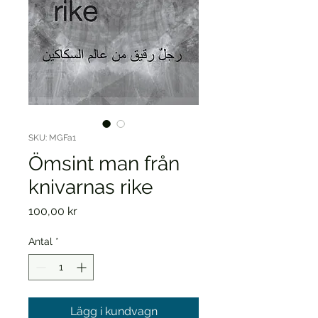
SKU: MGFa1
Ömsint man från
knivarnas rike
Pris
100,00 kr
Antal
*
Lägg i kundvagn