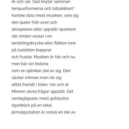
Är och var. Vad knyter samman
tempusformerna och tidsskikten?
Kanske allra mest musiken, vare sig
den ljuder från scen och
skivspelare eller uppstår spontant
när vinden visslar i en
landstingskrycka eller fläkten inne
på toaletten klapprar
och frustar. Musiken är här och nu,
men bär sin historia
som en självklar del av sig. Den
väcker minnen men rör sig
alltid framåt i tiden. Var och är.
Minnen väcks,frågor uppstår. Det
vardagligaste, mest grådystra
ögonblick på en lokal
järnvägsstation är också en del av
existensen och ett tillfälle att undra
om vi hamnat i exil