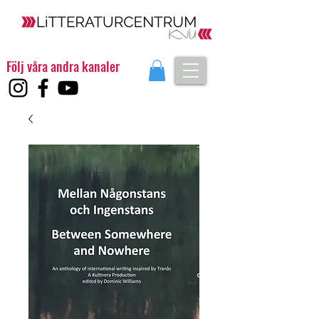
Följ våra andra kanaler