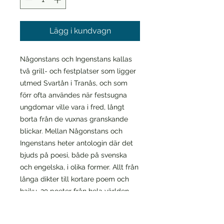
Lägg i kundvagn
Någonstans och Ingenstans kallas
två grill- och festplatser som ligger
utmed Svartån i Tranås, och som
förr ofta användes när festsugna
ungdomar ville vara i fred, långt
borta från de vuxnas granskande
blickar. Mellan Någonstans och
Ingenstans heter antologin där det
bjuds på poesi, både på svenska
och engelska, i olika former. Allt från
långa dikter till kortare poem och
haiku. 29 poeter från hela världen
som vistats i Tranås låter läsaren ta
del av deras intryck av staden och