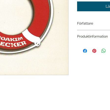
Lä
Författare
Joakim Becker
Produktinformation
Bandtyp
ISBN13
Utgiven
Språk
Genre
Sidor