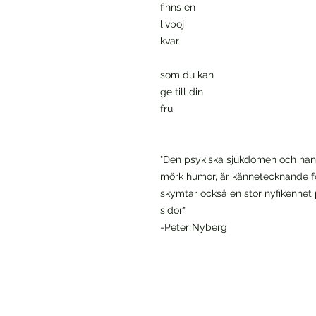
finns en
livboj
kvar
som du kan
ge till din
fru
"Den psykiska sjukdomen och ha
mörk humor, är kännetecknande fö
skymtar också en stor nyfikenhet 
sidor"
-Peter Nyberg