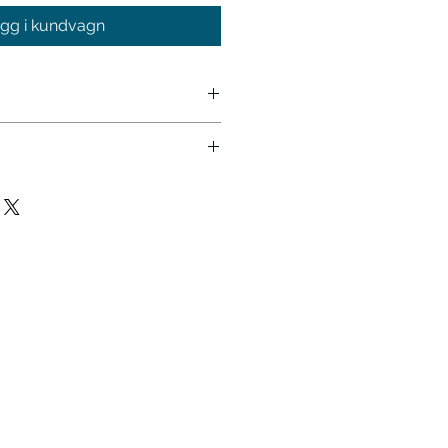
gg i kundvagn
Häftad
978-91-88765-87-1
2022
Svenska
Poesi
68