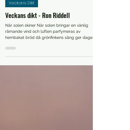
26 maj 2025
Veckans Dikt
Veckans dikt - Ron Riddell
När solen skiner När solen bringar en vänlig
råmande vind och luften parfymeras av
hembakat bröd då grönfinkens sång ger dagen
röst och...