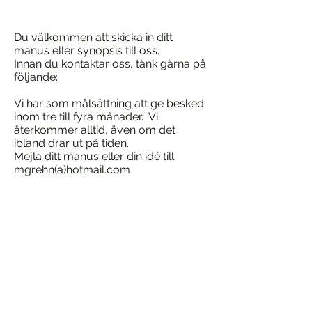
Du välkommen att skicka in ditt
manus eller synopsis till oss.
Innan du kontaktar oss, tänk gärna på
följande:
Vi har som målsättning att ge besked
inom tre till fyra månader. Vi
återkommer alltid, även om det
ibland drar ut på tiden.
Mejla ditt manus eller din idé till
mgrehn(a)hotmail.com
Magnus Grehn Förlag
mgrehn(a)hotmail.com
Följ våra andra kanaler