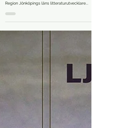
22 juli 2023
Event
PLATSENS FÖRFATTARE PÅ TRANÅS AT
THE FRINGE 2023
Torsdagen den 6 juli var alla länets deltagare i
Platsens författare på Tranås at the fringe.
Region Jönköpings läns litteraturutvecklare...